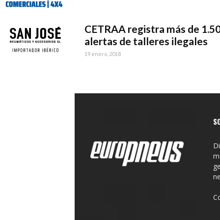
CETRAA registra más de 1.5
alertas de talleres ilegales
19 enero, 2018
S
Di
ma
ge
n
C