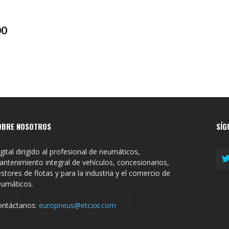
00
OBRE NOSOTROS
SÍG
gital dirigido al profesional de neumáticos,
ntenimiento integral de vehículos, concesionarios,
stores de flotas y para la industria y el comercio de
eumáticos.
ontáctanos:
europneus@etcxxi.com