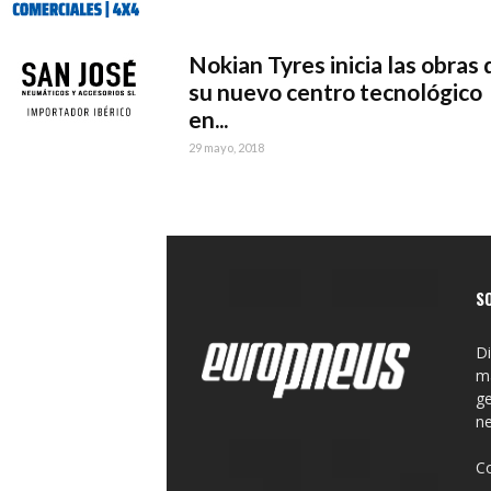
Nokian Tyres inicia las obras 
su nuevo centro tecnológico
en...
29 mayo, 2018
S
Di
ma
ge
n
C