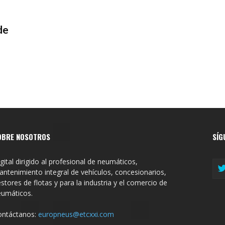
de
OBRE NOSOTROS
SÍG
gital dirigido al profesional de neumáticos,
ntenimiento integral de vehículos, concesionarios,
stores de flotas y para la industria y el comercio de
eumáticos.
ontáctanos:
europneus@etcxxi.com