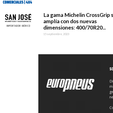
La gama Michelin CrossGrip 
amplía con dos nuevas
dimensiones: 400/70R20...
15 septiembre, 2023
S
Di
ma
ge
n
C