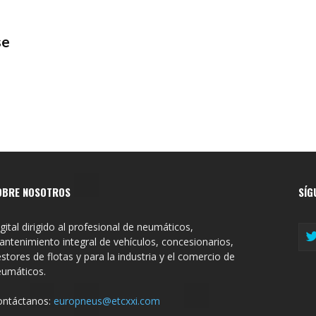
se
OBRE NOSOTROS
SÍG
gital dirigido al profesional de neumáticos,
ntenimiento integral de vehículos, concesionarios,
stores de flotas y para la industria y el comercio de
eumáticos.
ontáctanos:
europneus@etcxxi.com