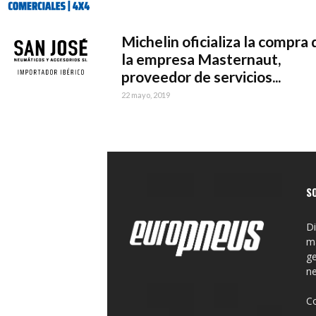
Michelin oficializa la compra 
la empresa Masternaut,
proveedor de servicios...
22 mayo, 2019
S
Di
ma
ge
n
C