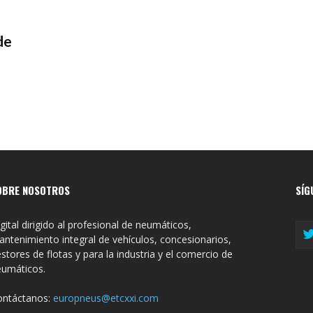
de
OBRE NOSOTROS
SÍG
gital dirigido al profesional de neumáticos,
ntenimiento integral de vehículos, concesionarios,
stores de flotas y para la industria y el comercio de
eumáticos.
ontáctanos:
europneus@etcxxi.com