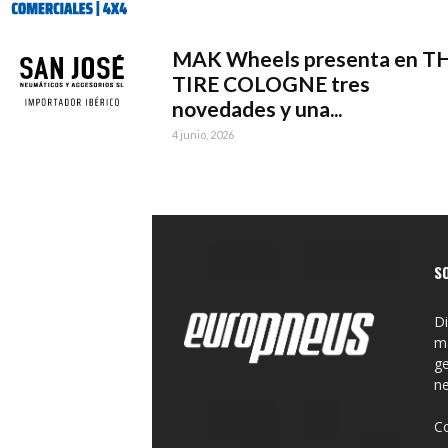
MAK Wheels presenta en T
TIRE COLOGNE tres
novedades y una...
4 junio, 2026
S
Di
ma
ge
n
C