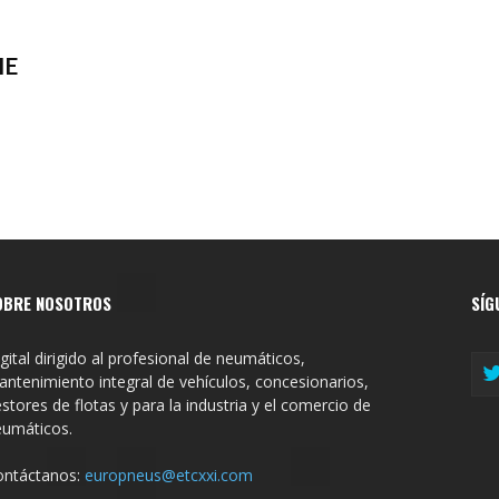
HE
OBRE NOSOTROS
SÍG
gital dirigido al profesional de neumáticos,
ntenimiento integral de vehículos, concesionarios,
stores de flotas y para la industria y el comercio de
eumáticos.
ontáctanos:
europneus@etcxxi.com