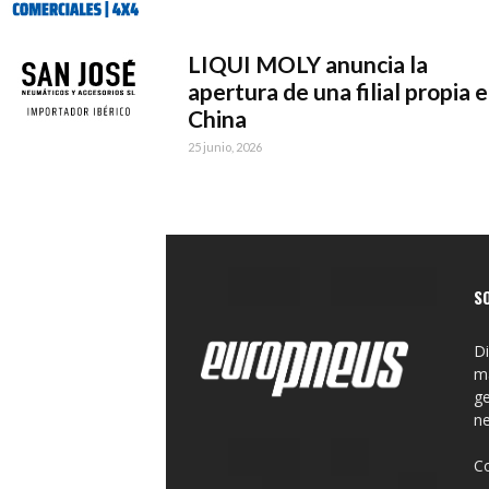
LIQUI MOLY anuncia la
apertura de una filial propia 
China
25 junio, 2026
S
Di
ma
ge
n
C