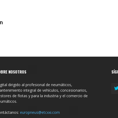
en
OBRE NOSOTROS
SÍG
gital dirigido al profesional de neumáticos,
ntenimiento integral de vehículos, concesionarios,
stores de flotas y para la industria y el comercio de
eumáticos.
ontáctanos:
europneus@etcxxi.com