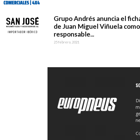
Grupo Andrés anuncia el fich
de Juan Miguel Viñuela como
responsable...
25 febrero, 2021
S
Di
ma
ge
n
C