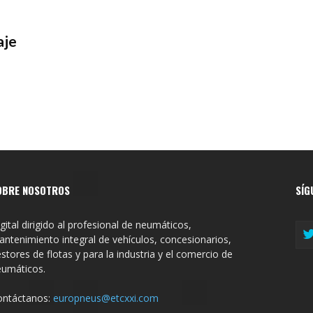
aje
OBRE NOSOTROS
SÍG
gital dirigido al profesional de neumáticos,
ntenimiento integral de vehículos, concesionarios,
stores de flotas y para la industria y el comercio de
eumáticos.
ontáctanos:
europneus@etcxxi.com