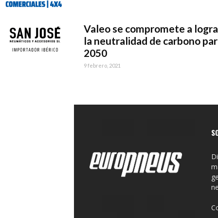
Valeo se compromete a logra
la neutralidad de carbono pa
2050
9 febrero, 2021
S
Di
ma
ge
n
C