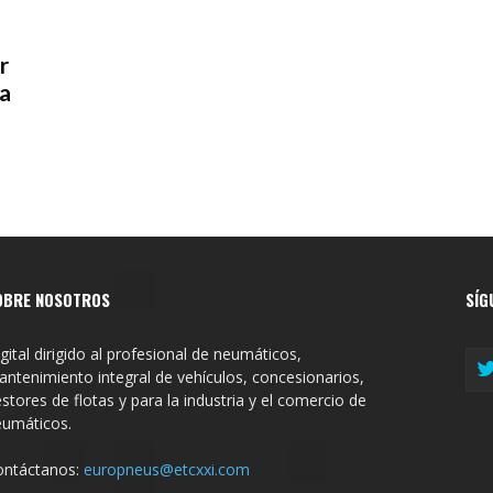
r
ra
OBRE NOSOTROS
SÍG
gital dirigido al profesional de neumáticos,
ntenimiento integral de vehículos, concesionarios,
stores de flotas y para la industria y el comercio de
eumáticos.
ontáctanos:
europneus@etcxxi.com