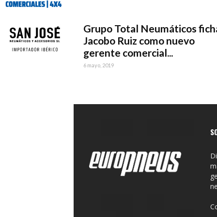
Grupo Total Neumáticos fich
Jacobo Ruiz como nuevo
gerente comercial...
6 mayo, 2019
S
Di
ma
ge
n
C