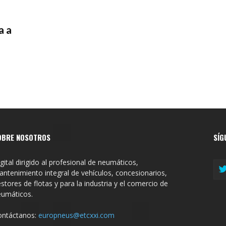
a a
OBRE NOSOTROS
SÍG
gital dirigido al profesional de neumáticos,
ntenimiento integral de vehículos, concesionarios,
stores de flotas y para la industria y el comercio de
eumáticos.
ontáctanos:
europneus@etcxxi.com