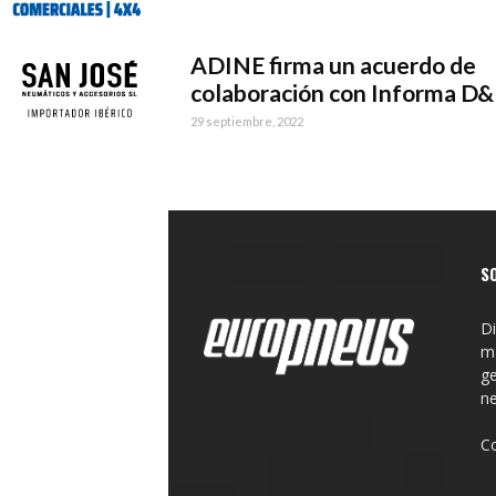
ADINE firma un acuerdo de
colaboración con Informa D
29 septiembre, 2022
S
Di
ma
ge
n
C