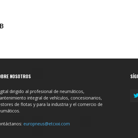
&B
OBRE NOSOTROS
SÍG
gital dirigido al profesional de neumáticos,
ntenimiento integral de vehículos, concesionarios,
stores de flotas y para la industria y el comercio de
eumáticos.
ontáctanos:
europneus@etcxxi.com