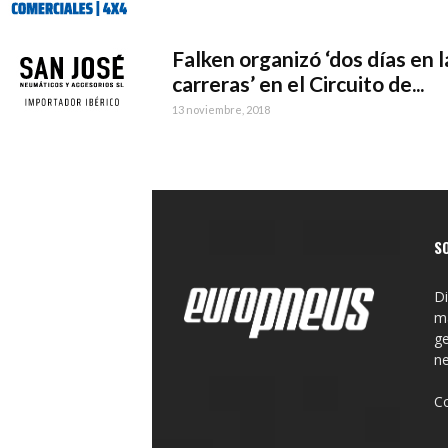
Falken organizó ‘dos días en l
carreras’ en el Circuito de...
13 noviembre, 2018
S
Di
ma
ge
n
C