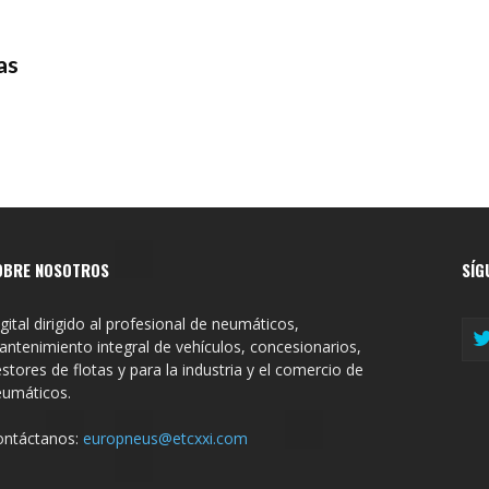
as
OBRE NOSOTROS
SÍG
gital dirigido al profesional de neumáticos,
ntenimiento integral de vehículos, concesionarios,
stores de flotas y para la industria y el comercio de
eumáticos.
ontáctanos:
europneus@etcxxi.com