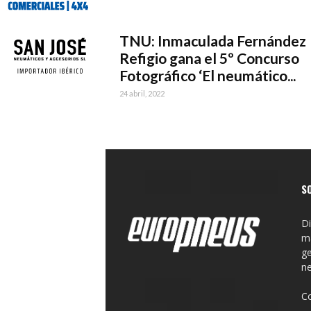
TNU: Inmaculada Fernández
Refigio gana el 5º Concurso
Fotográfico ‘El neumático...
24 abril, 2022
S
Di
ma
ge
n
C