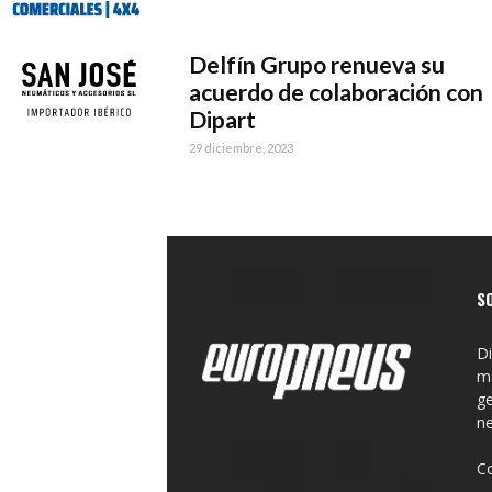
Delfín Grupo renueva su
acuerdo de colaboración con
Dipart
29 diciembre, 2023
S
Di
ma
ge
n
C