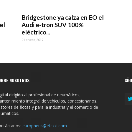
Bridgestone ya calza en EO el
el
Audi e-tron SUV 100%
eléctrico...
21 enero, 2019
OBRE NOSOTROS
SÍG
gital dirigido al profesional de neumáticos,
ntenimiento integral de vehículos, concesionarios,
stores de flotas y para la industria y el comercio de
eumáticos.
ontáctanos:
europneus@etcxxi.com