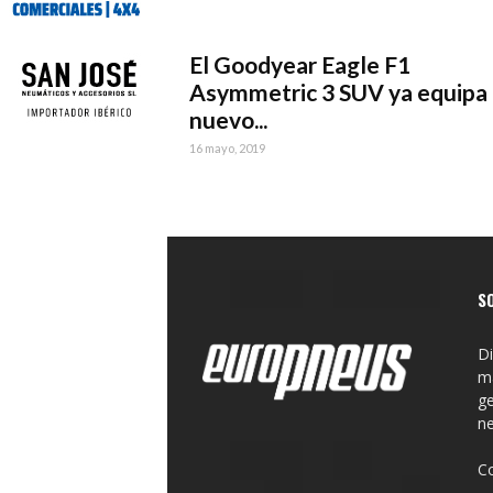
El Goodyear Eagle F1
Asymmetric 3 SUV ya equipa 
nuevo...
16 mayo, 2019
S
Di
ma
ge
n
C