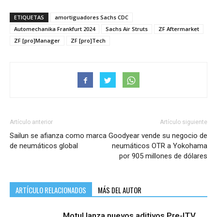
ETIQUETAS
amortiguadores Sachs CDC
Automechanika Frankfurt 2024
Sachs Air Struts
ZF Aftermarket
ZF [pro]Manager
ZF [pro]Tech
Artículo anterior
Artículo siguiente
Sailun se afianza como marca
Goodyear vende su negocio de
de neumáticos global
neumáticos OTR a Yokohama
por 905 millones de dólares
ARTÍCULO RELACIONADOS
MÁS DEL AUTOR
Motul lanza nuevos aditivos Pre-ITV