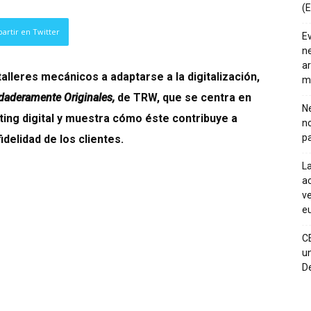
(E
artir en Twitter
E
ne
ar
alleres mecánicos a adaptarse a la digitalización,
m
daderamente Originales,
de TRW, que se centra en
Ne
ting digital y muestra cómo éste contribuye a
n
pa
idelidad de los clientes.
La
ac
ve
eu
C
un
De