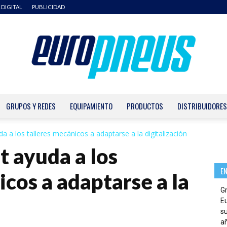
 DIGITAL
PUBLICIDAD
GRUPOS Y REDES
EQUIPAMIENTO
PRODUCTOS
DISTRIBUIDORES
Europneus
a a los talleres mecánicos a adaptarse a la digitalización
 ayuda a los
E
icos a adaptarse a la
G
E
su
añ