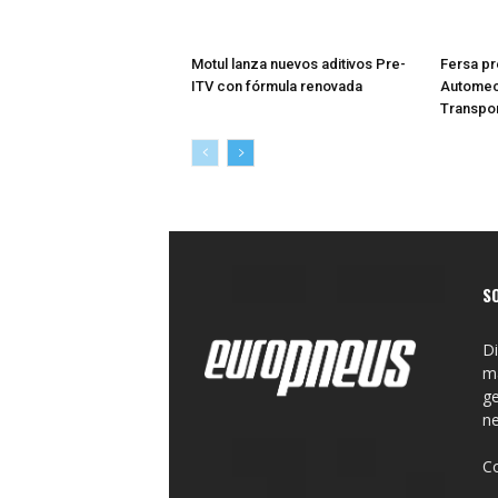
Motul lanza nuevos aditivos Pre-
Fersa pr
ITV con fórmula renovada
Automech
Transpor
S
Di
ma
ge
n
C