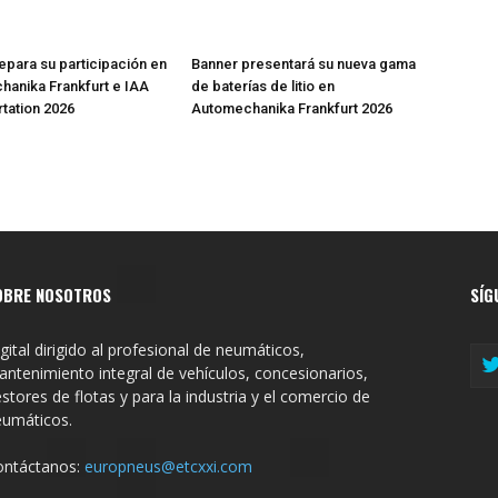
epara su participación en
Banner presentará su nueva gama
anika Frankfurt e IAA
de baterías de litio en
tation 2026
Automechanika Frankfurt 2026
OBRE NOSOTROS
SÍG
gital dirigido al profesional de neumáticos,
ntenimiento integral de vehículos, concesionarios,
stores de flotas y para la industria y el comercio de
eumáticos.
ontáctanos:
europneus@etcxxi.com