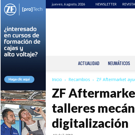
jueves, 6 agosto, 2026
NEWSLETTER
REVISTA
ACTUALIDAD
NEUMÁTICOS
Inicio
Recambios
ZF Aftermarket ayud
ZF Aftermarket
talleres mecán
digitalización