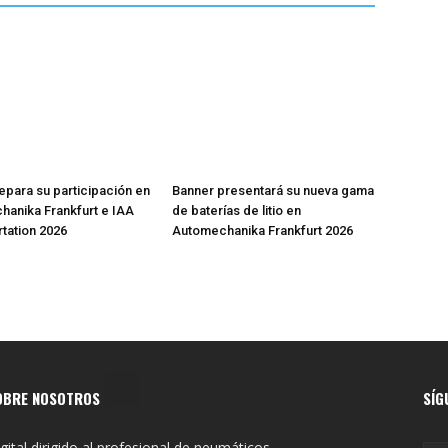
epara su participación en
Banner presentará su nueva gama
anika Frankfurt e IAA
de baterías de litio en
tation 2026
Automechanika Frankfurt 2026
OBRE NOSOTROS
SÍG
gital dirigido al profesional de neumáticos,