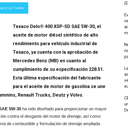
(E
artir en Twitter
E
ne
Texaco Delo® 400 XSP-SD SAE 5W-30, el
ar
m
aceite de motor diésel sintético de alto
rendimiento para vehículo industrial de
Ne
n
Texaco, ya cuenta con la aprobación de
pa
Mercedes Benz (MB) en cuanto al
La
cumplimiento de su especificación 228.51.
ac
Esta última especificación del fabricante
ve
para el aceite de motor de gasolina se une
eu
ummins, Renault Trucks, Deutz y Volvo.
C
un
 SAE 5W-30
ha sido diseñado para proporcionar un mayor
De
ión contra el desgaste del motor de drenaje, así como
omía de combustible y formulación de drenaje ampliada