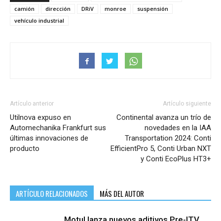
camión
dirección
DRiV
monroe
suspensión
vehículo industrial
Artículo anterior
Artículo siguiente
Utilnova expuso en
Continental avanza un trío de
Automechanika Frankfurt sus
novedades en la IAA
últimas innovaciones de
Transportation 2024: Conti
producto
EfficientPro 5, Conti Urban NXT
y Conti EcoPlus HT3+
ARTÍCULO RELACIONADOS
MÁS DEL AUTOR
Motul lanza nuevos aditivos Pre-ITV