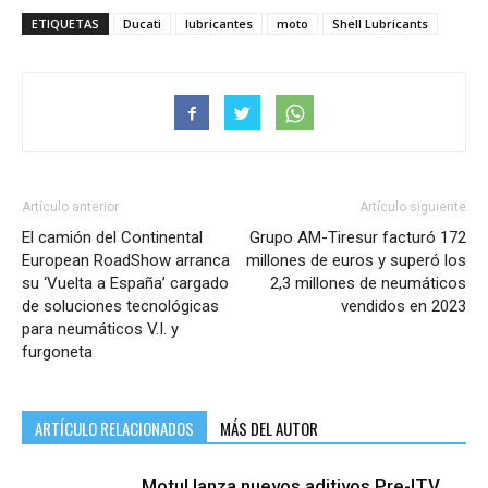
ETIQUETAS
Ducati
lubricantes
moto
Shell Lubricants
Artículo anterior
Artículo siguiente
El camión del Continental
Grupo AM-Tiresur facturó 172
European RoadShow arranca
millones de euros y superó los
su ‘Vuelta a España’ cargado
2,3 millones de neumáticos
de soluciones tecnológicas
vendidos en 2023
para neumáticos V.I. y
furgoneta
ARTÍCULO RELACIONADOS
MÁS DEL AUTOR
Motul lanza nuevos aditivos Pre-ITV