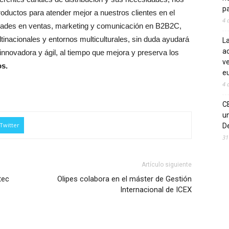
pa
roductos para atender mejor a nuestros clientes en el
4 
dades en ventas, marketing y comunicación en B2B2C,
nacionales y entornos multiculturales, sin duda ayudará
La
ac
novadora y ágil, al tiempo que mejora y preserva los
ve
os.
eu
4 
C
un
Twitter
De
31
Artículo siguiente
tec
Olipes colabora en el máster de Gestión
Internacional de ICEX