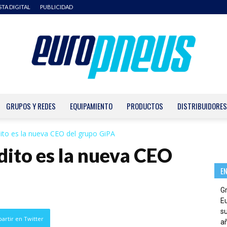
STA DIGITAL
PUBLICIDAD
GRUPOS Y REDES
EQUIPAMIENTO
PRODUCTOS
DISTRIBUIDORES
Europneus
to es la nueva CEO del grupo GiPA
ito es la nueva CEO
E
G
E
su
artir en Twitter
añ