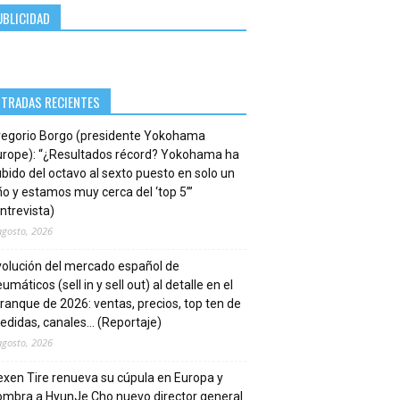
UBLICIDAD
NTRADAS RECIENTES
regorio Borgo (presidente Yokohama
urope): “¿Resultados récord? Yokohama ha
bido del octavo al sexto puesto en solo un
o y estamos muy cerca del ‘top 5’”
ntrevista)
agosto, 2026
volución del mercado español de
umáticos (sell in y sell out) al detalle en el
ranque de 2026: ventas, precios, top ten de
edidas, canales… (Reportaje)
agosto, 2026
xen Tire renueva su cúpula en Europa y
ombra a HyunJe Cho nuevo director general