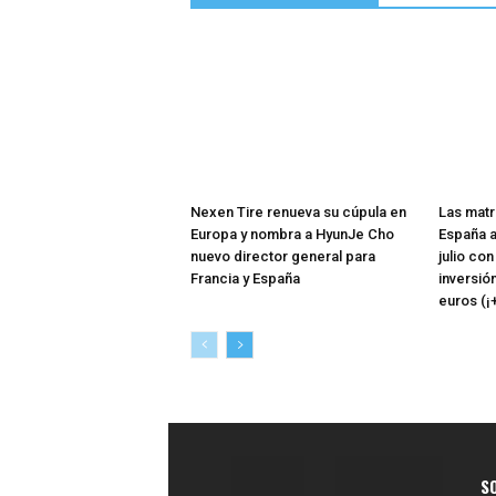
Nexen Tire renueva su cúpula en
Las matr
Europa y nombra a HyunJe Cho
España a
nuevo director general para
julio co
Francia y España
inversió
euros (¡
S