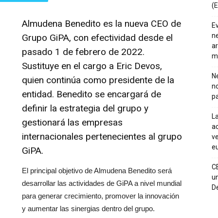
(E
Almudena Benedito es la nueva CEO de
E
ne
Grupo GiPA, con efectividad desde el
ar
pasado 1 de febrero de 2022.
m
Sustituye en el cargo a Eric Devos,
Ne
quien continúa como presidente de la
n
entidad. Benedito se encargará de
pa
definir la estrategia del grupo y
La
gestionará las empresas
ac
internacionales pertenecientes al grupo
ve
eu
GiPA.
C
El principal objetivo de Almudena Benedito será
un
desarrollar las actividades de GiPA a nivel mundial
De
para generar crecimiento, promover la innovación
y aumentar las sinergias dentro del grupo.