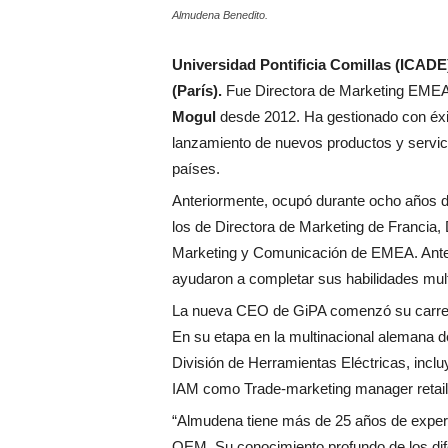
Almudena Benedito.
Universidad Pontificia Comillas (ICAD
(París).
Fue Directora de Marketing EMEA 
Mogul
desde 2012. Ha gestionado con éxi
lanzamiento de nuevos productos y servici
países.
Anteriormente, ocupó durante ocho años d
los de Directora de Marketing de Francia,
Marketing y Comunicación de EMEA. Ante
ayudaron a completar sus habilidades mult
La nueva CEO de GiPA comenzó su carr
En su etapa en la multinacional alemana 
División de Herramientas Eléctricas, inc
IAM como Trade-marketing manager retail
“Almudena tiene más de 25 años de exper
OEM. Su conocimiento profundo de los dif