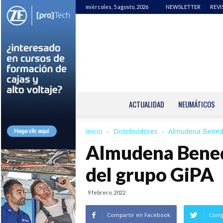
miércoles, 5 agosto, 2026
NEWSLETTER
REVI
ACTUALIDAD
NEUMÁTICOS
Inicio
Distribuidores
Almudena Benedi
Almudena Bened
del grupo GiPA
9 febrero, 2022
Compartir en Facebook
Comp