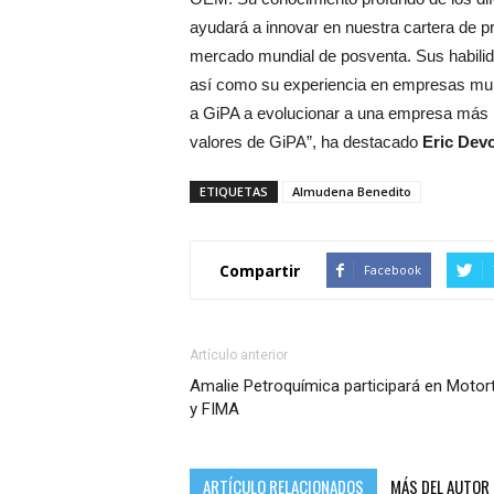
ayudará a innovar en nuestra cartera de p
mercado mundial de posventa. Sus habili
así como su experiencia en empresas multi
a GiPA a evolucionar a una empresa más in
valores de GiPA”, ha destacado
Eric Dev
ETIQUETAS
Almudena Benedito
Compartir
Facebook
Artículo anterior
Amalie Petroquímica participará en Motor
y FIMA
ARTÍCULO RELACIONADOS
MÁS DEL AUTOR