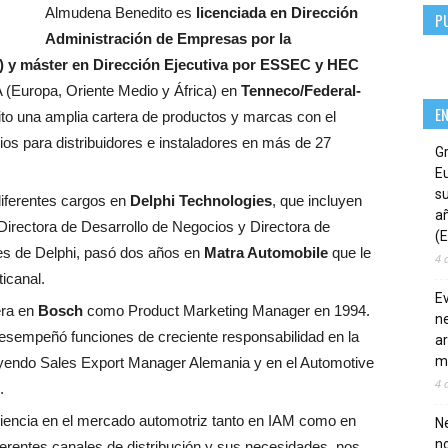
Almudena Benedito es
licenciada en Dirección
P
Administración de Empresas por la
E) y máster en Dirección Ejecutiva por ESSEC y HEC
(Europa, Oriente Medio y África) en
Tenneco/Federal-
E
to una amplia cartera de productos y marcas con el
os para distribuidores e instaladores en más de 27
G
E
su
iferentes cargos en
Delphi Technologies
, que incluyen
añ
 Directora de Desarrollo de Negocios y Directora de
(E
s de Delphi, pasó dos años en
Matra Automobile
que le
4 
icanal.
E
era en
Bosch
como Product Marketing Manager en 1994.
ne
desempeñó funciones de creciente responsabilidad en la
ar
m
luyendo Sales Export Manager Alemania y en el Automotive
4 
.
iencia en el mercado automotriz tanto en IAM como en
Ne
n
erentes canales de distribución y sus necesidades, nos