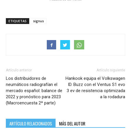
ETIQUETAS
signus
Artículo anterior
Artículo siguiente
Los distribuidores de
Hankook equipa el Volkswagen
neumáticos radiografían el
ID. Buzz con el Ventus S1 evo
mercado español: balance de
3 ev de resistencia optimizada
2022 y pronóstico para 2023
a la rodadura
(Macroencuesta 2ª parte)
ARTÍCULO RELACIONADOS
MÁS DEL AUTOR