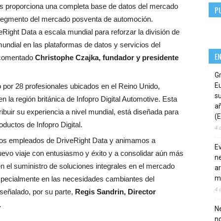
nos proporciona una completa base de datos del mercado
P
segmento del mercado posventa de automoción.
Right Data a escala mundial para reforzar la división de
undial en las plataformas de datos y servicios del
E
 comentado
Christophe Czajka, fundador y presidente
G
E
 por 28 profesionales ubicados en el Reino Unido,
su
 la región británica de Infopro Digital Automotive. Esta
añ
ribuir su experiencia a nivel mundial, está diseñada para
(E
roductos de Infopro Digital.
4 
los empleados de DriveRight Data y animamos a
E
evo viaje con entusiasmo y éxito y a consolidar aún más
ne
n el suministro de soluciones integrales en el mercado
ar
m
pecialmente en las necesidades cambiantes del
4 
 señalado, por su parte,
Regis Sandrin, Director
.
Ne
n