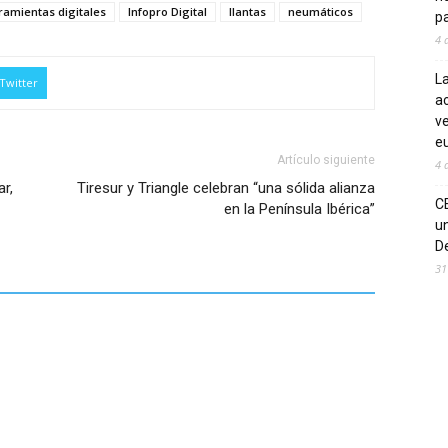
ramientas digitales
Infopro Digital
llantas
neumáticos
pa
4 
La
Twitter
ac
ve
eu
Artículo siguiente
4 
r,
Tiresur y Triangle celebran “una sólida alianza
C
en la Península Ibérica”
un
De
31