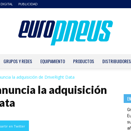
 DIGITAL
PUBLICIDAD
GRUPOS Y REDES
EQUIPAMIENTO
PRODUCTOS
DISTRIBUIDORES
Europneus
nuncia la adquisición de DriveRight Data
anuncia la adquisición
E
ata
G
E
su
artir en Twitter
añ