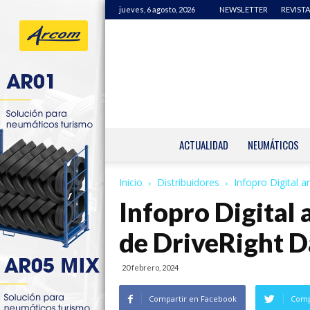
jueves, 6 agosto, 2026
NEWSLETTER
REVISTA
ACTUALIDAD
NEUMÁTICOS
Inicio
Distribuidores
Infopro Digital a
Infopro Digital 
de DriveRight D
20 febrero, 2024
Compartir en Facebook
Comp