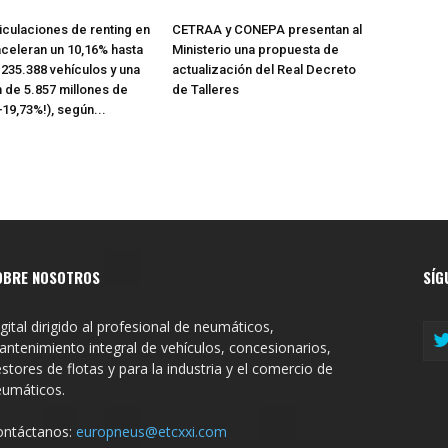
iculaciones de renting en
CETRAA y CONEPA presentan al
celeran un 10,16% hasta
Ministerio una propuesta de
n 235.388 vehículos y una
actualización del Real Decreto
n de 5.857 millones de
de Talleres
+19,73%!), según...
OBRE NOSOTROS
SÍG
gital dirigido al profesional de neumáticos,
ntenimiento integral de vehículos, concesionarios,
stores de flotas y para la industria y el comercio de
eumáticos.
ontáctanos:
europneus@etcxxi.com