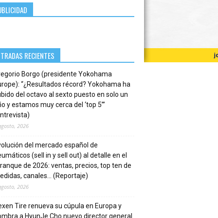
UBLICIDAD
NTRADAS RECIENTES
regorio Borgo (presidente Yokohama
urope): “¿Resultados récord? Yokohama ha
bido del octavo al sexto puesto en solo un
o y estamos muy cerca del ‘top 5’”
ntrevista)
agosto, 2026
volución del mercado español de
umáticos (sell in y sell out) al detalle en el
ranque de 2026: ventas, precios, top ten de
edidas, canales… (Reportaje)
agosto, 2026
xen Tire renueva su cúpula en Europa y
ombra a HyunJe Cho nuevo director general