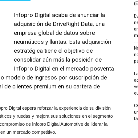
(E
Infopro Digital acaba de anunciar la
E
ne
adquisición de DriveRight Data, una
ar
empresa global de datos sobre
m
neumáticos y llantas. Esta adquisición
Ne
estratégica tiene el objetivo de
n
consolidar aún más la posición de
pa
Infopro Digital en el mercado posventa
La
ido modelo de ingresos por suscripción de
ac
l de clientes premium en su cartera de
ve
eu
C
pro Digital espera reforzar la experiencia de su división
un
áticos y ruedas y mejora sus soluciones en el segmento
De
ompromiso de Infopro Digital Automotive de liderar la
s en un mercado competitivo.