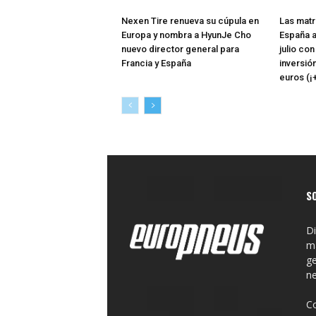
Nexen Tire renueva su cúpula en
Las matr
Europa y nombra a HyunJe Cho
España a
nuevo director general para
julio co
Francia y España
inversió
euros (¡
S
Di
ma
ge
n
C