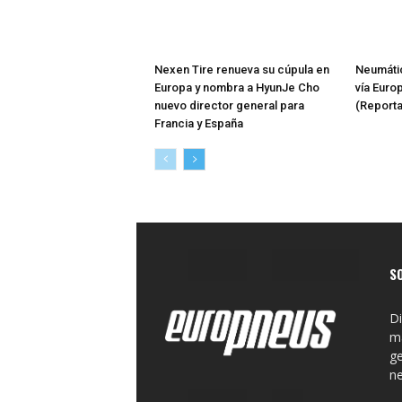
Nexen Tire renueva su cúpula en
Neumátic
Europa y nombra a HyunJe Cho
vía Euro
nuevo director general para
(Reporta
Francia y España
S
Di
ma
ge
n