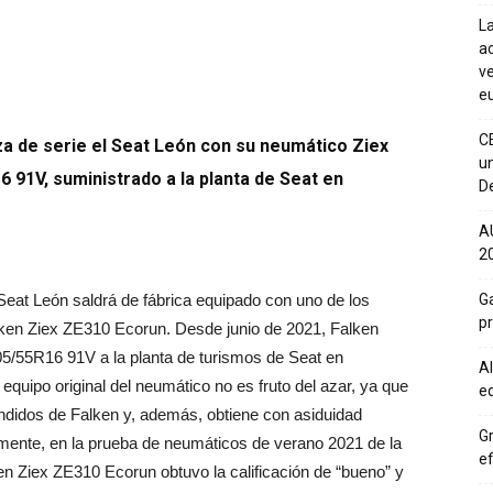
La
ac
ve
eu
C
za de serie el Seat León con su neumático Ziex
un
 91V, suministrado a la planta de Seat en
De
A
20
Ga
Seat León saldrá de fábrica equipado con uno de los
p
ken Ziex ZE310 Ecorun. Desde junio de 2021, Falken
05/55R16 91V a la planta de turismos de Seat en
Al
quipo original del neumático no es fruto del azar, ya que
eq
ndidos de Falken y, además, obtiene con asiduidad
Gr
emente, en la prueba de neumáticos de verano 2021 de la
ef
ken Ziex ZE310 Ecorun obtuvo la calificación de “bueno” y