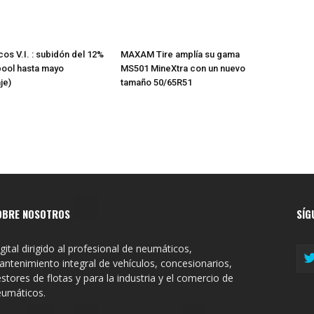
os V.I. : subidón del 12%
MAXAM Tire amplía su gama
pool hasta mayo
MS501 MineXtra con un nuevo
je)
tamaño 50/65R51
OBRE NOSOTROS
SÍG
gital dirigido al profesional de neumáticos,
ntenimiento integral de vehículos, concesionarios,
stores de flotas y para la industria y el comercio de
eumáticos.