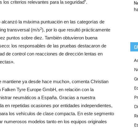
los criterios relevantes para la seguridad”.
Ne
h
 alcanzó la máxima puntuación en las categorías de
2
ing transversal (m/s
), por lo que resultó prácticamente
 diez puntos sobre diez. También obtuvieron buena
 seco: los responsables de las pruebas destacaron de
C
d de control con reacciones de dirección lentas en
A
ectas».
N
G
se mantiene ya desde hace mucho», comenta Christian
E
en Falken Tyre Europe GmbH, en relación con la
P
strar neumáticos a España. Gracias a nuestra
cada en repetidas ocasiones por entidades independientes,
Di
para los vehículos de clase compacta. En este segmento
R
r numerosos modelos tanto en los equipos originales
E