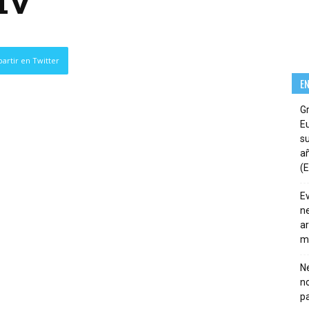
1V
artir en Twitter
E
G
E
su
añ
(E
E
ne
ar
m
Ne
n
pa