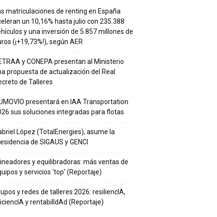
s matriculaciones de renting en España
eleran un 10,16% hasta julio con 235.388
hículos y una inversión de 5.857 millones de
ros (¡+19,73%!), según AER
ETRAA y CONEPA presentan al Ministerio
a propuesta de actualización del Real
creto de Talleres
UMOVIO presentará en IAA Transportation
26 sus soluciones integradas para flotas
briel López (TotalEnergies), asume la
residencia de SIGAUS y GENCI
ineadores y equilibradoras: más ventas de
uipos y servicios ‘top’ (Reportaje)
upos y redes de talleres 2026: resiliencIA,
iciencIA y rentabilIdAd (Reportaje)