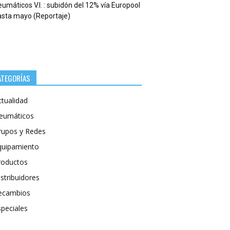
umáticos V.I. : subidón del 12% vía Europool
asta mayo (Reportaje)
ATEGORÍAS
ctualidad
eumáticos
rupos y Redes
quipamiento
roductos
stribuidores
ecambios
speciales