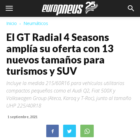
Inicio
Neumáticos
El GT Radial 4 Seasons
amplía su oferta con 13
nuevos tamaños para
turismos y SUV
Incluye la medida 215/60R16 para vehículos utilitarios
compactos pequeños como el Audi Q2, Fiat 500X y
Volkswagen Group (Ateca, Karoq y T-Roc), junto al tamaño
UHP 225/40R18
1 septiembre, 2021