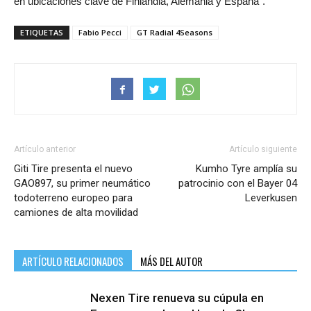
en ubicaciones clave de Finlandia, Alemania y España”.
ETIQUETAS
Fabio Pecci
GT Radial 4Seasons
Artículo anterior
Artículo siguiente
Giti Tire presenta el nuevo
Kumho Tyre amplía su
GAO897, su primer neumático
patrocinio con el Bayer 04
todoterreno europeo para
Leverkusen
camiones de alta movilidad
ARTÍCULO RELACIONADOS
MÁS DEL AUTOR
Nexen Tire renueva su cúpula en