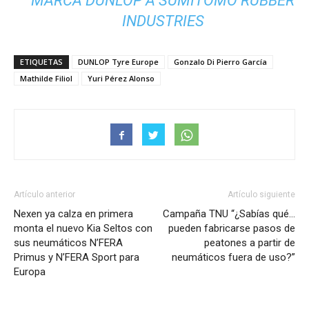
MARCA DUNLOP A SUMITOMO RUBBER
INDUSTRIES
ETIQUETAS
DUNLOP Tyre Europe
Gonzalo Di Pierro García
Mathilde Filiol
Yuri Pérez Alonso
Artículo anterior
Artículo siguiente
Nexen ya calza en primera
Campaña TNU “¿Sabías qué…
monta el nuevo Kia Seltos con
pueden fabricarse pasos de
sus neumáticos N’FERA
peatones a partir de
Primus y N’FERA Sport para
neumáticos fuera de uso?”
Europa