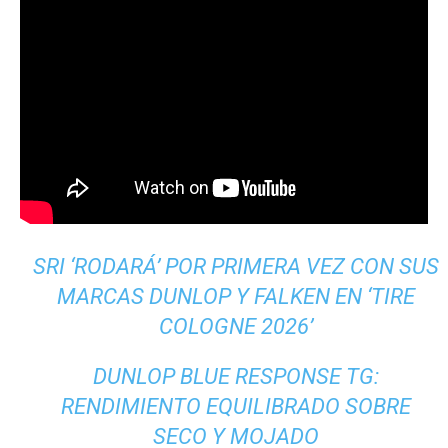
SRI ‘RODARÁ’ POR PRIMERA VEZ CON SUS
MARCAS DUNLOP Y FALKEN EN ‘TIRE
COLOGNE 2026’
DUNLOP BLUE RESPONSE TG:
RENDIMIENTO EQUILIBRADO SOBRE
SECO Y MOJADO