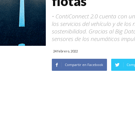
flotas”
• ContiConnect 2.0 cuenta con un
los servicios del vehículo y de lo
sostenibilidad. Gracias al Big Data
sensores de los neumáticos impul
24 febrero, 2022
Compartir en Facebook
Comp