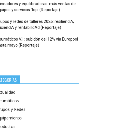
ineadores y equilibradoras: más ventas de
uipos y servicios ‘top’ (Reportaje)
upos y redes de talleres 2026: resiliencIA,
iciencIA y rentabilIdAd (Reportaje)
umáticos V.I. : subidón del 12% vía Europool
asta mayo (Reportaje)
ATEGORÍAS
ctualidad
eumáticos
rupos y Redes
quipamiento
roductos