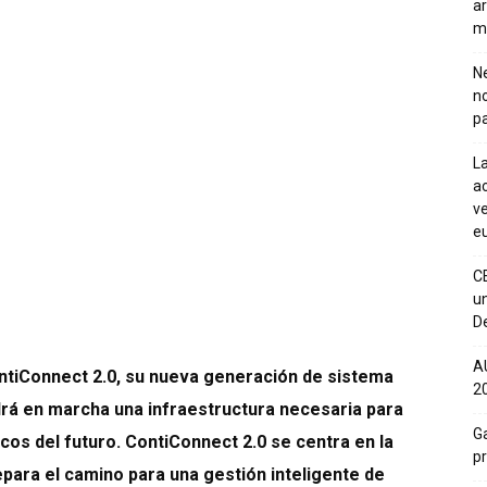
ar
m
Ne
n
pa
La
ac
ve
eu
C
un
De
A
ntiConnect 2.0, su nueva generación de sistema
20
rá en marcha una infraestructura necesaria para
Ga
icos del futuro. ContiConnect 2.0 se centra en la
p
epara el camino para una gestión inteligente de