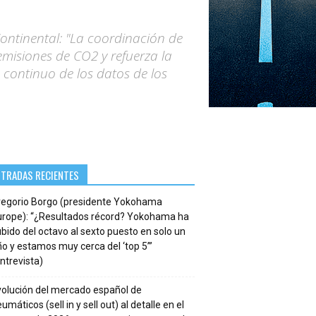
ontinental: "La coordinación de
 emisiones de CO2 y refuerza la
is continuo de los datos de los
NTRADAS RECIENTES
regorio Borgo (presidente Yokohama
urope): “¿Resultados récord? Yokohama ha
bido del octavo al sexto puesto en solo un
o y estamos muy cerca del ‘top 5’”
ntrevista)
volución del mercado español de
umáticos (sell in y sell out) al detalle en el