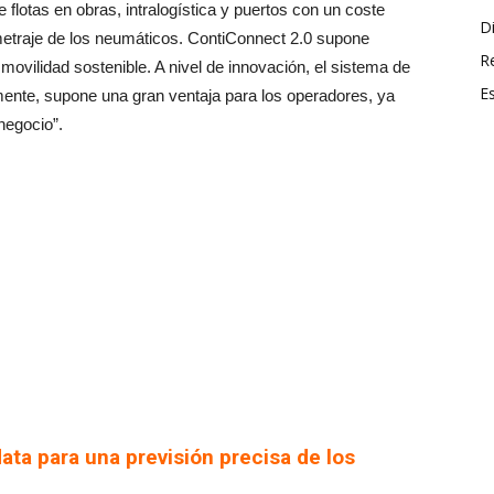
flotas en obras, intralogística y puertos con un coste
Di
etraje de los neumáticos. ContiConnect 2.0 supone
R
ovilidad sostenible. A nivel de innovación, el sistema de
E
mente, supone una gran ventaja para los operadores, ya
negocio”.
ata para una previsión precisa de los