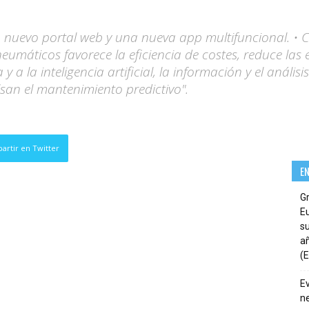
 nuevo portal web y una nueva app multifuncional. • C
s neumáticos favorece la eficiencia de costes, reduce las
 y a la inteligencia artificial, la información y el anális
san el mantenimiento predictivo".
artir en Twitter
E
G
E
su
añ
(E
E
ne