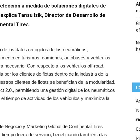
Al
lección a medida de soluciones digitales de
eq
explica Tansu Isik, Director de Desarrollo de
Gr
nental Tires.
ef
Ne
h
uo de los datos recogidos de los neumáticos,
imiento en turismos, camiones, autobuses y vehículos
a necesario. Con respecto a los vehículos off-road,
por los clientes de flotas dentro de la industria de la
uestros clientes de flotas se benefician de la modularidad,
C
ct 2.0., permitiendo una gestión digital de los neumáticos
l tiempo de actividad de los vehículos y maximiza la
A
N
G
 de Negocio y Marketing Global de Continental Tires
E
tiempo fuera de servicio, beneficiando también a las
P