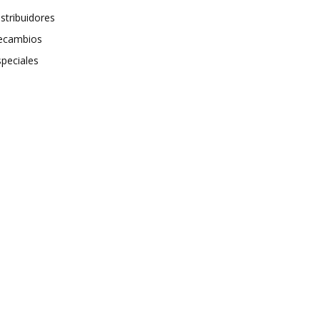
stribuidores
ecambios
speciales