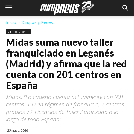
Inicio
Grupos y Redes
Grupos y Redes
Midas suma nuevo taller
franquiciado en Leganés
(Madrid) y afirma que la red
cuenta con 201 centros en
España
Midas: "La cadena cuenta actualmente con 201
centros: 192 en régimen de franquicia, 7 centros
propios y 2 Licencias de Taller Autorizado a lo
largo de toda España".
25 mayo, 2026