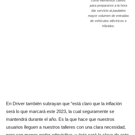
como elementos claves
para prepararse a la hora
dar servicio al paulatino
mayor volumen de entradas
de vehículos eléctricos e
híbridos.
En Driver también subrayan que “está claro que la inflación
será lo que marcará este 2023, la cual seguramente se
mantendrá durante el año. Es la que hace que nuestros
usuarios lleguen a nuestros talleres con una clara necesidad,
pero con menos poder adquisitivo, y ésta será la clave de este