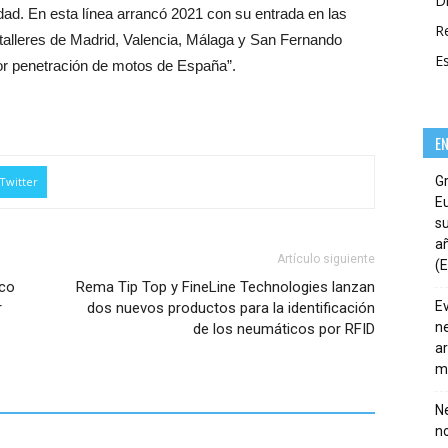
Di
idad. En esta línea arrancó 2021 con su entrada en las
R
 talleres de Madrid, Valencia, Málaga y San Fernando
E
or penetración de motos de España”.
E
G
Twitter
E
su
añ
Artículo siguiente
(E
ico
Rema Tip Top y FineLine Technologies lanzan
E
r
dos nuevos productos para la identificación
ne
de los neumáticos por RFID
ar
m
Ne
n