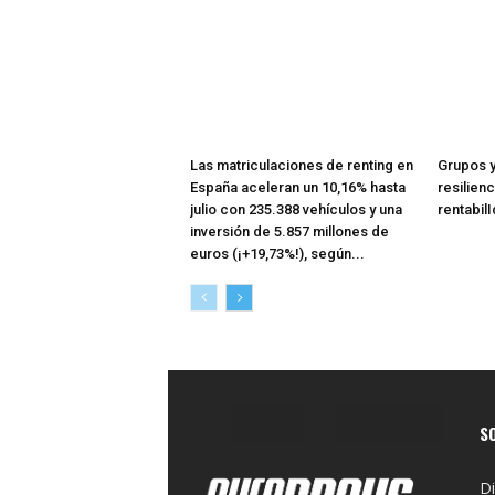
Las matriculaciones de renting en
Grupos y
España aceleran un 10,16% hasta
resilienc
julio con 235.388 vehículos y una
rentabil
inversión de 5.857 millones de
euros (¡+19,73%!), según...
S
Di