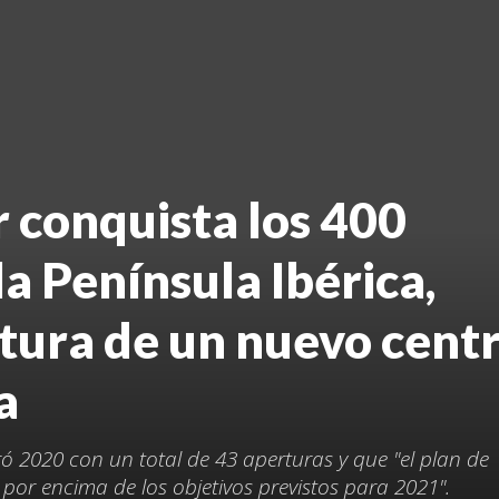
 conquista los 400
la Península Ibérica,
rtura de un nuevo cent
a
 2020 con un total de 43 aperturas y que "el plan de
 por encima de los objetivos previstos para 2021".