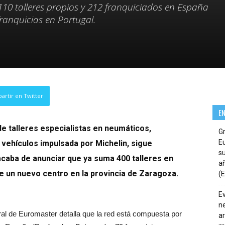
10 talleres propios y 212 franquiciados en España
franquicias en Portugal.
artir en Twitter
E
de talleres especialistas en neumáticos,
G
E
 vehículos impulsada por Michelin, sigue
su
acaba de anunciar que ya suma 400 talleres en
añ
de un nuevo centro en la provincia de Zaragoza.
(E
E
ne
ral de Euromaster detalla que la red está compuesta por
ar