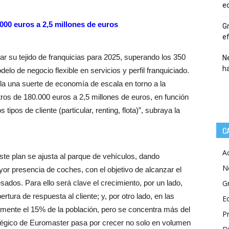
eq
000 euros a 2,5 millones de euros
Gr
ef
ar su tejido de franquicias para 2025, superando los 350
Ne
h
elo de negocio flexible en servicios y perfil franquiciado.
olla una suerte de economía de escala en torno a la
tros de 180.000 euros a 2,5 millones de euros, en función
 tipos de cliente (particular, renting, flota)”, subraya la
C
A
ste plan se ajusta al parque de vehículos, dando
N
or presencia de coches, con el objetivo de alcanzar el
ados. Para ello será clave el crecimiento, por un lado,
G
rtura de respuesta al cliente; y, por otro lado, en las
E
ente el 15% de la población, pero se concentra más del
P
atégico de Euromaster pasa por crecer no solo en volumen