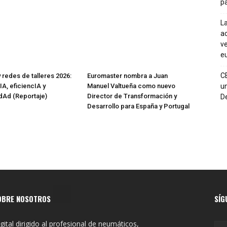
pa
La
ac
ve
eu
C
 redes de talleres 2026:
Euromaster nombra a Juan
IA, eficiencIA y
Manuel Valtueña como nuevo
un
IdAd (Reportaje)
Director de Transformación y
De
Desarrollo para España y Portugal
OBRE NOSOTROS
SÍG
gital dirigido al profesional de neumáticos,