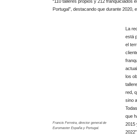
“110 talleres propios y 212 franquiciados 
Portugal”, destacando que durante 2020, 
La red
está 
el ter
clien
franq
actua
los o
talle
red, q
sino 
Todas
que h
Francis Ferreira, director general de
2015 
Euromaster España y Portugal.
2022”