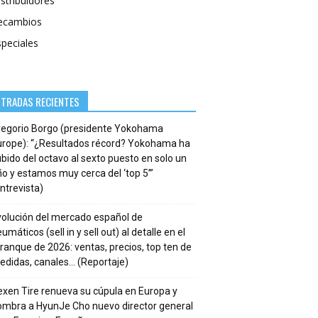
stribuidores
ecambios
speciales
NTRADAS RECIENTES
regorio Borgo (presidente Yokohama
urope): “¿Resultados récord? Yokohama ha
bido del octavo al sexto puesto en solo un
o y estamos muy cerca del ‘top 5’”
ntrevista)
volución del mercado español de
umáticos (sell in y sell out) al detalle en el
ranque de 2026: ventas, precios, top ten de
edidas, canales… (Reportaje)
xen Tire renueva su cúpula en Europa y
ombra a HyunJe Cho nuevo director general