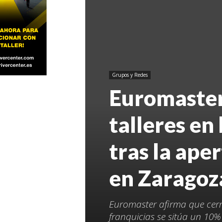
Grupos y Redes
Euromaster
talleres en 
tras la ape
en Zaragoz
Euromaster afirma que cerró
franquicias se sitúa un 10%