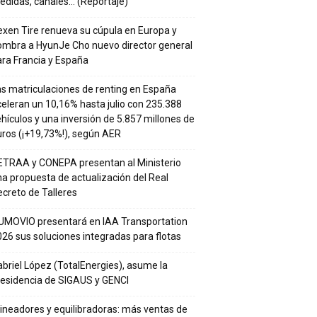
edidas, canales… (Reportaje)
xen Tire renueva su cúpula en Europa y
ombra a HyunJe Cho nuevo director general
ra Francia y España
s matriculaciones de renting en España
eleran un 10,16% hasta julio con 235.388
hículos y una inversión de 5.857 millones de
ros (¡+19,73%!), según AER
ETRAA y CONEPA presentan al Ministerio
a propuesta de actualización del Real
creto de Talleres
UMOVIO presentará en IAA Transportation
26 sus soluciones integradas para flotas
briel López (TotalEnergies), asume la
residencia de SIGAUS y GENCI
ineadores y equilibradoras: más ventas de