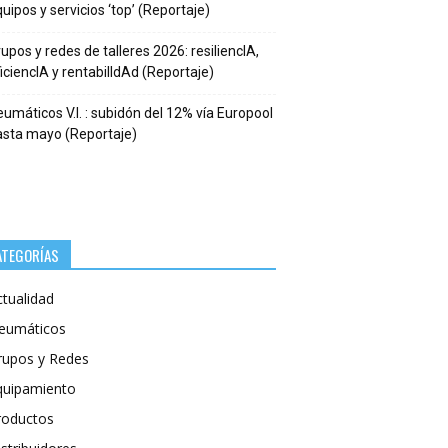
uipos y servicios ‘top’ (Reportaje)
upos y redes de talleres 2026: resiliencIA,
iciencIA y rentabilIdAd (Reportaje)
umáticos V.I. : subidón del 12% vía Europool
asta mayo (Reportaje)
ATEGORÍAS
ctualidad
eumáticos
rupos y Redes
quipamiento
roductos