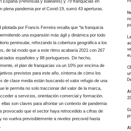
m
en España (Península y Baleares) y 79 franquicias en
en plena pandemia por el Covid-19, sumó 43 aperturas.
Ne
n
pa
 pilotada por Francis Ferreira resalta que “la franquicia
permitiendo una expansión más ágil y dinámica por todo
La
ritorio peninsular, reforzando la cobertura geográfica a los
ac
ve
tes, de tal modo que a este ritmo acabaría 2021 con 267
eu
uiciados españoles y 88 portugueses. De hecho,
lmente, el plan de franquicias va un 10% por encima de
C
bjetivos previstos para este año, síntoma de cómo los
un
De
res de clase media están buscando el valor refugio de una
ue le permita no solo traccionar del valor de la marca,
A
acceder a servicios, orientación comercial y formación.
20
 ellas son claves para afrontar un contexto de pandemia
Ga
a provocado que el sector haya retrocedido a cifras de
p
y no vuelva previsiblemente a niveles precovid hasta
.
Al