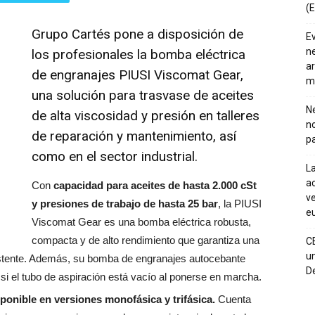
(E
Grupo Cartés
pone a disposición de
E
ne
los profesionales la bomba eléctrica
ar
de engranajes PIUSI Viscomat Gear,
m
una solución para trasvase de aceites
Ne
de alta viscosidad y presión en talleres
n
de reparación y mantenimiento, así
pa
como en el sector industrial.
La
ac
Con
capacidad para aceites de hasta 2.000 cSt
ve
y presiones de trabajo de hasta 25 bar
, la PIUSI
eu
Viscomat Gear es una bomba eléctrica robusta,
compacta y de alto rendimiento que garantiza una
C
un
sistente. Además, su bomba de engranajes autocebante
De
 si el tubo de aspiración está vacío al ponerse en marcha.
ponible en versiones monofásica y trifásica.
Cuenta