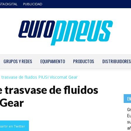
STA DIGITAL
PUBLICIDAD
GRUPOS Y REDES
EQUIPAMIENTO
PRODUCTOS
DISTRIBUIDORES
Europneus
trasvase de fluidos PIUSI Viscomat Gear
trasvase de fluidos
E
 Gear
G
E
su
artir en Twitter
añ