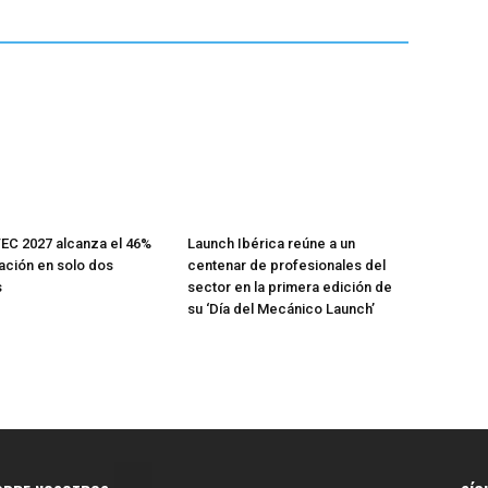
C 2027 alcanza el 46%
Launch Ibérica reúne a un
ción en solo dos
centenar de profesionales del
s
sector en la primera edición de
su ‘Día del Mecánico Launch’