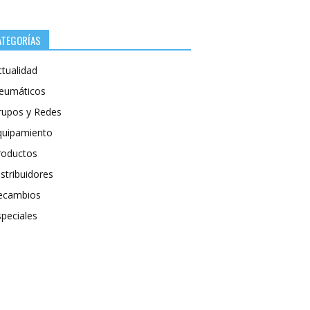
ATEGORÍAS
ctualidad
eumáticos
rupos y Redes
quipamiento
roductos
stribuidores
ecambios
speciales