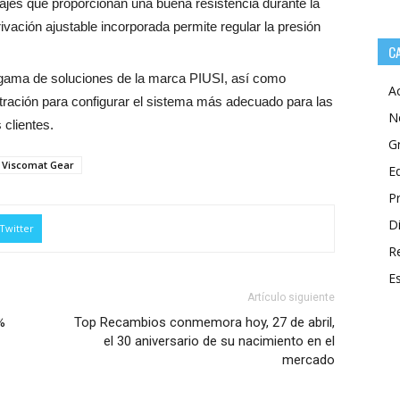
najes que proporcionan una buena resistencia durante la
ivación ajustable incorporada permite regular la presión
C
gama de soluciones de la marca PIUSI, así como
A
ltración para configurar el sistema más adecuado para las
N
 clientes.
G
I Viscomat Gear
E
P
Di
Twitter
R
E
Artículo siguiente
%
Top Recambios conmemora hoy, 27 de abril,
el 30 aniversario de su nacimiento en el
mercado