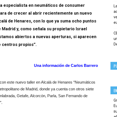
a especialista en neumáticos de consumer
La
ac
para de crecer al abrir recientemente un nuevo
ve
Alcalá de Henares, con lo que ya suma ocho puntos
eu
 Madrid y, como señala su propietario Israel
C
stamos abiertos a nuevas aperturas, si aparecen
un
 centros propios”.
De
P
Una información de Carlos Barrero
 con este nuevo taller en Alcalá de Henares “
Neumáticos
etropolitano de Madrid, donde ya cuenta con otros siete
E
nlabrada, Getafe, Alcorcón, Parla, San Fernando de
G
”.
E
su
añ