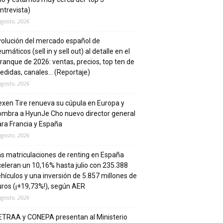
ntrevista)
agosto, 2026
volución del mercado español de
umáticos (sell in y sell out) al detalle en el
ranque de 2026: ventas, precios, top ten de
edidas, canales… (Reportaje)
agosto, 2026
xen Tire renueva su cúpula en Europa y
ombra a HyunJe Cho nuevo director general
ra Francia y España
agosto, 2026
s matriculaciones de renting en España
eleran un 10,16% hasta julio con 235.388
hículos y una inversión de 5.857 millones de
ros (¡+19,73%!), según AER
agosto, 2026
ETRAA y CONEPA presentan al Ministerio