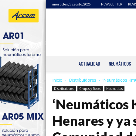
miércoles, 5 agosto, 2026
NEWSLETTER
REVI
ACTUALIDAD
NEUMÁTICOS
Inicio
Distribuidores
‘Neumáticos Km0’
Distribuidores
Grupos y Redes
Neumáticos
‘Neumáticos K
Henares y ya 