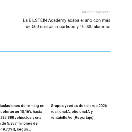
Artículo siguiente
La BILSTEIN Academy acaba el año con más
de 500 cursos impartidos y 10.000 alumnos
iculaciones de renting en
Grupos y redes de talleres 2026:
celeran un 10,16% hasta
resiliencIA, eficiencIA y
n 235.388 vehículos y una
rentabilIdAd (Reportaje)
n de 5.857 millones de
+19,73%!), según...