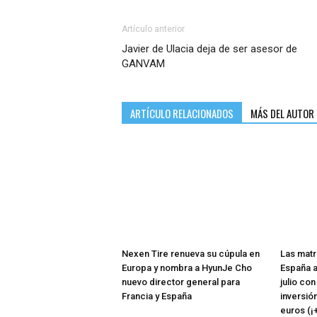
Artículo anterior
Javier de Ulacia deja de ser asesor de
GANVAM
ARTÍCULO RELACIONADOS
MÁS DEL AUTOR
Nexen Tire renueva su cúpula en
Las matr
Europa y nombra a HyunJe Cho
España a
nuevo director general para
julio co
Francia y España
inversió
euros (¡