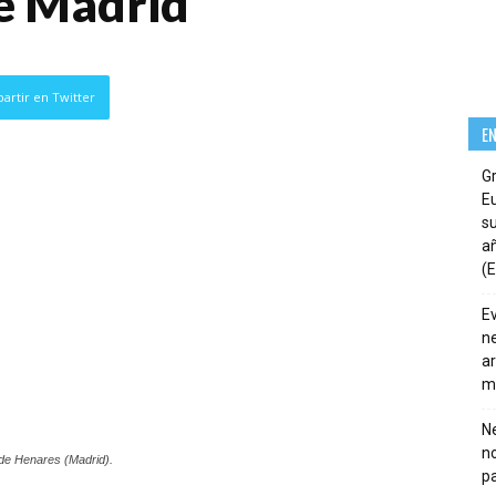
e Madrid
artir en Twitter
E
G
E
su
añ
(E
E
ne
ar
m
Ne
n
 de Henares (Madrid).
pa