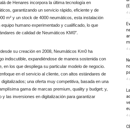
calá de Henares incorpora la última tecnología en
(E
icos, garantizando un servicio rápido, eficiente y de
4 
00 m² y un stock de 4000 neumáticos, esta instalación
E
 equipo humano experimentado y cualificado, lo que
ne
estándares de calidad de Neumáticos KM0”.
ar
m
4 
 “desde su creación en 2008, Neumáticos Km0 ha
go indiscutible, expandiéndose de manera sostenida con
Ne
, en los que despliega su particular modelo de negocio.
n
pa
nfoque en el servicio al cliente, con altos estándares de
4 
y digitalizados; una oferta muy competitiva, basada en una
a amplísima gama de marcas premium, quality y budget; y,
La
o y las inversiones en digitalización para garantizar
ac
ve
eu
4 
C