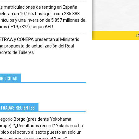
s matriculaciones de renting en España
eleran un 10,16% hasta julio con 235.388
hículos y una inversión de 5.857 millones de
ros (¡+19,73%!), según AER
ETRAA y CONEPA presentan al Ministerio
a propuesta de actualización del Real
creto de Talleres
UBLICIDAD
NTRADAS RECIENTES
regorio Borgo (presidente Yokohama
urope): “¿Resultados récord? Yokohama ha
bido del octavo al sexto puesto en solo un
o y estamos muy cerca del ‘top 5’”