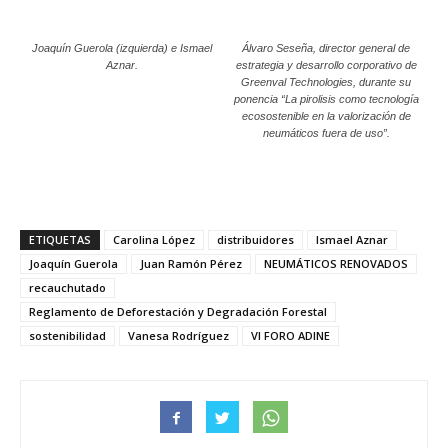
Joaquín Guerola (izquierda) e Ismael
Álvaro Seseña, director general de
Aznar.
estrategia y desarrollo corporativo de
Greenval Technologies, durante su
ponencia “La pirolisis como tecnología
ecosostenible en la valorización de
neumáticos fuera de uso”.
ETIQUETAS
Carolina López
distribuidores
Ismael Aznar
Joaquín Guerola
Juan Ramón Pérez
NEUMÁTICOS RENOVADOS
recauchutado
Reglamento de Deforestación y Degradación Forestal
sostenibilidad
Vanesa Rodríguez
VI FORO ADINE