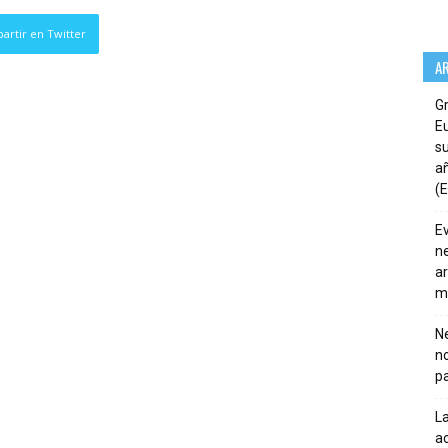
artir en Twitter
A
G
E
su
añ
(E
E
ne
ar
m
Ne
n
pa
La
ac