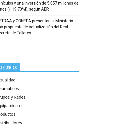
hículos y una inversión de 5.857 millones de
ros (¡+19,73%!), según AER
ETRAA y CONEPA presentan al Ministerio
a propuesta de actualización del Real
creto de Talleres
ATEGORÍAS
ctualidad
eumáticos
rupos y Redes
quipamiento
roductos
stribuidores