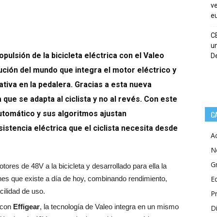
ve
eu
C
un
pulsión de la bicicleta eléctrica con el Valeo
De
ución del mundo que integra el motor eléctrico y
tiva en la pedalera. Gracias a esta nueva
la que se adapta al ciclista y no al revés. Con este
utomático y sus algoritmos ajustan
C
istencia eléctrica que el ciclista necesita desde
A
N
G
res de 48V a la bicicleta y desarrollado para ella la
nes que existe a día de hoy, combinando rendimiento,
E
acilidad de uso.
P
o con
Effigear
, la tecnología de Valeo integra en un mismo
Di