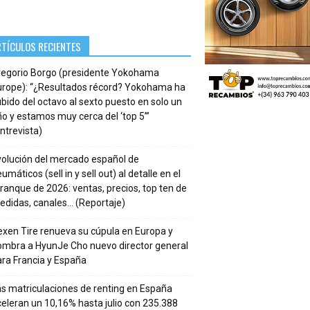
RTÍCULOS RECIENTES
regorio Borgo (presidente Yokohama
urope): “¿Resultados récord? Yokohama ha
bido del octavo al sexto puesto en solo un
o y estamos muy cerca del ‘top 5’”
ntrevista)
volución del mercado español de
umáticos (sell in y sell out) al detalle en el
ranque de 2026: ventas, precios, top ten de
edidas, canales… (Reportaje)
xen Tire renueva su cúpula en Europa y
ombra a HyunJe Cho nuevo director general
ra Francia y España
s matriculaciones de renting en España
eleran un 10,16% hasta julio con 235.388