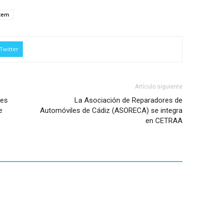
stem
Twitter
Artículo siguiente
ies
La Asociación de Reparadores de
e
Automóviles de Cádiz (ASORECA) se integra
en CETRAA