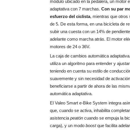
módulo ubicado en la pedalera, un motor 
adaptativa con 7 marchas.
Con su par mo
esfuerzo del ciclista
, mientras que otros
de 5. De esta forma, en una bicicleta de rep
subir una cuesta con un 14% de pendiente
adelante como marcha atrás. El motor elé
motores de 24 o 36V.
La caja de cambios automática adaptativa, p
utiliza un algoritmo para entender y ajus
teniendo en cuenta su estilo de conducció
suavemente y sin necesidad de activación 
beneficiarse a partir de ahora de las mis
automática adaptativa.
El Valeo Smart e-Bike System integra asi
que, cuando se activa, inhabilita completa
asistencia
peatón
cuando se empuja la bici
carga), y un modo
boost
que facilita adelan