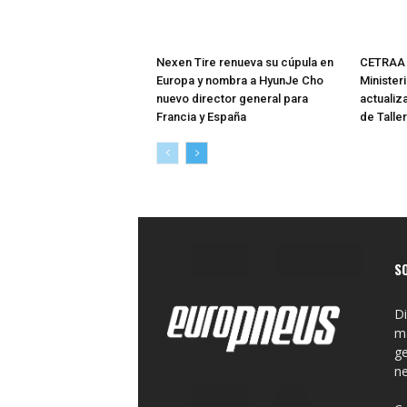
Nexen Tire renueva su cúpula en
CETRAA 
Europa y nombra a HyunJe Cho
Minister
nuevo director general para
actualiz
Francia y España
de Talle
S
Di
ma
ge
n