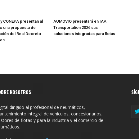
y CONEPA presentan al
AUMOVIO presentará en IAA
io una propuesta de
Transportation 2026 sus
ación del Real Decreto
soluciones integradas para flotas
res
OBRE NOSOTROS
SÍG
gital dirigido al profesional de neumáticos,
ntenimiento integral de vehículos, concesionarios,
stores de flotas y para la industria y el comercio de
eumáticos.