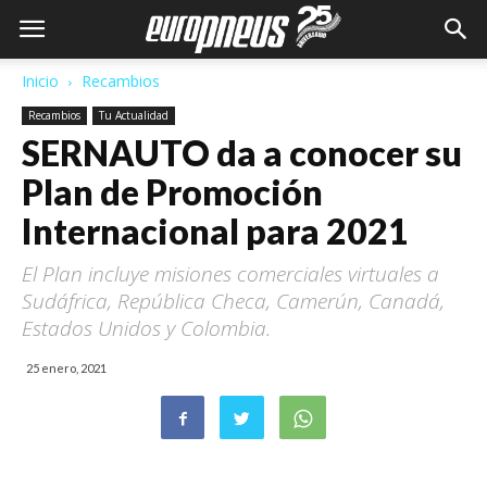
Inicio
Recambios
Recambios
Tu Actualidad
SERNAUTO da a conocer su
Plan de Promoción
Internacional para 2021
El Plan incluye misiones comerciales virtuales a
Sudáfrica, República Checa, Camerún, Canadá,
Estados Unidos y Colombia.
25 enero, 2021