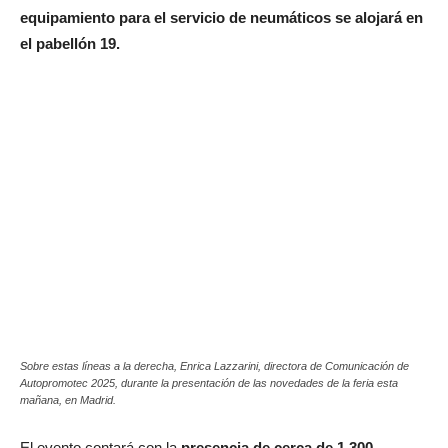
equipamiento para el servicio de neumáticos se alojará en
el pabellón 19.
Sobre estas líneas a la derecha, Enrica Lazzarini, directora de Comunicación de
Autopromotec 2025, durante la presentación de las novedades de la feria esta
mañana, en Madrid.
El evento contará con la
presencia de cerca de 1.300