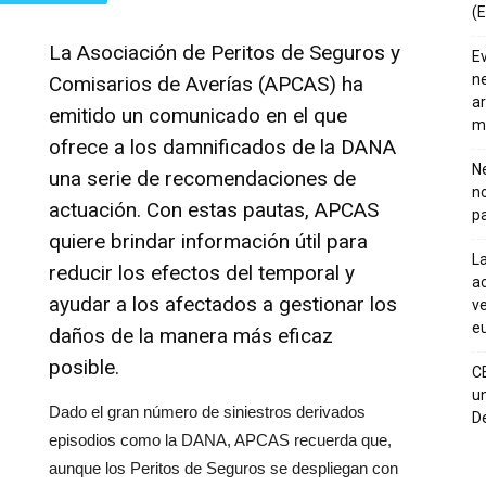
(E
La Asociación de Peritos de Seguros y
E
ne
Comisarios de Averías (APCAS) ha
ar
emitido un comunicado en el que
m
ofrece a los damnificados de la DANA
Ne
una serie de recomendaciones de
n
actuación. Con estas pautas, APCAS
pa
quiere brindar información útil para
La
reducir los efectos del temporal y
ac
ayudar a los afectados a gestionar los
ve
eu
daños de la manera más eficaz
posible.
C
un
Dado el gran número de siniestros derivados
De
episodios como la DANA, APCAS recuerda que,
aunque los Peritos de Seguros se despliegan con