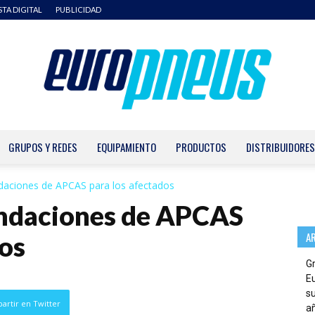
STA DIGITAL
PUBLICIDAD
GRUPOS Y REDES
EQUIPAMIENTO
PRODUCTOS
DISTRIBUIDORES
Europneus
ciones de APCAS para los afectados
daciones de APCAS
A
dos
G
E
su
artir en Twitter
añ