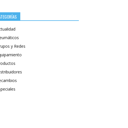
ATEGORÍAS
ctualidad
eumáticos
rupos y Redes
quipamiento
roductos
stribuidores
ecambios
speciales