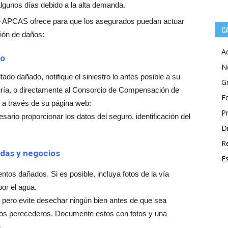
lgunos días debido a la alta demanda.
e APCAS ofrece para que los asegurados puedan actuar
C
ción de daños:
A
to
N
tado dañado, notifique el siniestro lo antes posible a su
G
ría, o directamente al Consorcio de Compensación de
E
 a través de su página web:
P
esario proporcionar los datos del seguro, identificación del
Di
R
das y negocios
E
entos dañados. Si es posible, incluya fotos de la vía
por el agua.
, pero evite desechar ningún bien antes de que sea
entos perecederos. Documente estos con fotos y una
.