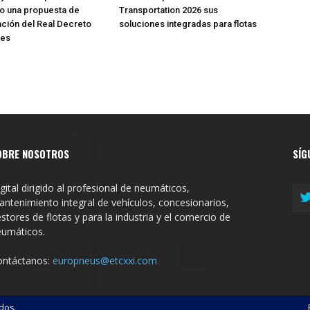
io una propuesta de
Transportation 2026 sus
ación del Real Decreto
soluciones integradas para flotas
res
OBRE NOSOTROS
SÍG
gital dirigido al profesional de neumáticos,
ntenimiento integral de vehículos, concesionarios,
stores de flotas y para la industria y el comercio de
eumáticos.
ontáctanos:
europneus@etcxxi.com
dos.