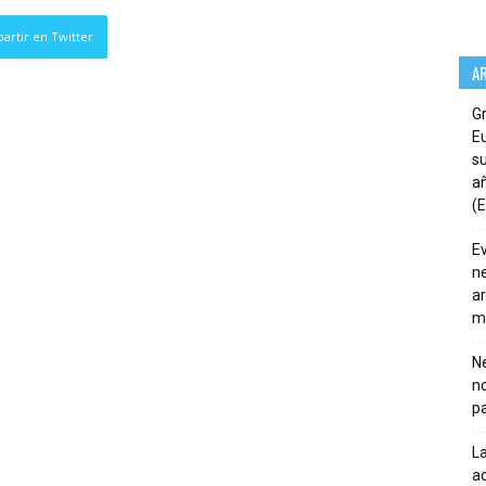
artir en Twitter
A
G
E
su
añ
(E
E
ne
ar
m
Ne
n
pa
La
ac