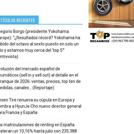
RTÍCULOS RECIENTES
regorio Borgo (presidente Yokohama
urope): “¿Resultados récord? Yokohama ha
bido del octavo al sexto puesto en solo un
o y estamos muy cerca del ‘top 5’”
ntrevista)
volución del mercado español de
umáticos (sell in y sell out) al detalle en el
ranque de 2026: ventas, precios, top ten de
edidas, canales… (Reportaje)
xen Tire renueva su cúpula en Europa y
ombra a HyunJe Cho nuevo director general
ra Francia y España
s matriculaciones de renting en España
eleran un 10,16% hasta julio con 235.388