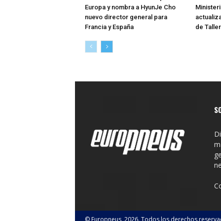
Europa y nombra a HyunJe Cho
Minister
nuevo director general para
actualiz
Francia y España
de Talle
S
Di
ma
ge
n
C
© Europneus, 2026. Todos los derechos reserva