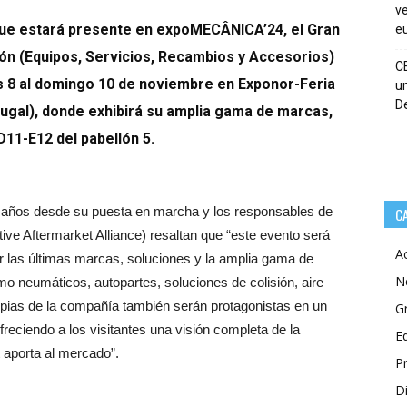
ve
que estará presente en
expoMECÂNICA’24
, el Gran
eu
ón (Equipos, Servicios, Recambios y Accesorios)
C
s 8 al domingo 10 de noviembre en Exponor-Feria
un
De
tugal), donde exhibirá su amplia gama de marcas,
D11-E12 del pabellón 5.
años desde su puesta en marcha y los responsables de
C
ive Aftermarket Alliance)
resaltan que “este evento será
A
ar las últimas marcas, soluciones y la amplia gama de
N
o neumáticos, autopartes, soluciones de colisión, aire
opias de la compañía también serán protagonistas en un
G
freciendo a los visitantes una visión completa de la
E
 aporta al mercado”.
P
Di