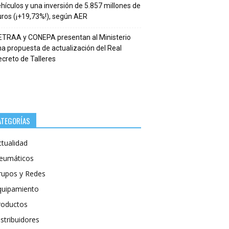
hículos y una inversión de 5.857 millones de
ros (¡+19,73%!), según AER
ETRAA y CONEPA presentan al Ministerio
a propuesta de actualización del Real
creto de Talleres
ATEGORÍAS
ctualidad
eumáticos
rupos y Redes
quipamiento
roductos
stribuidores