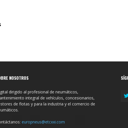
s
OBRE NOSOTROS
SÍG
gital dirigido al profesional de neumáticos,
ntenimiento integral de vehículos, concesionarios,
stores de flotas y para la industria y el comercio de
eumáticos.
ontáctanos:
europneus@etcxxi.com