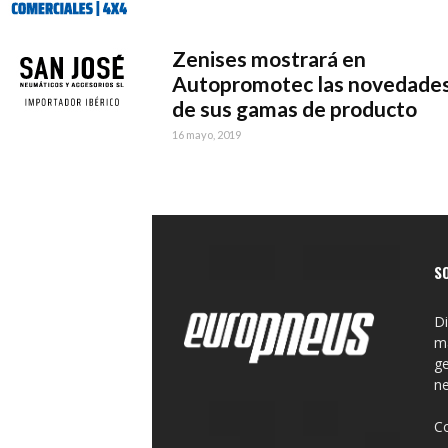
Zenises mostrará en
Autopromotec las novedade
de sus gamas de producto
16 mayo, 2019
S
Di
ma
ge
n
C