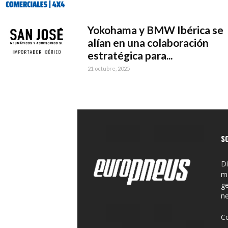
Yokohama y BMW Ibérica se
alían en una colaboración
estratégica para...
21 octubre, 2025
S
Di
ma
ge
n
C