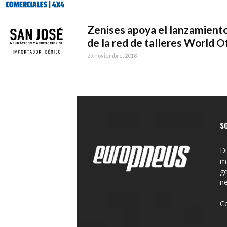
Zenises apoya el lanzamient
de la red de talleres World Of.
29 noviembre, 2018
S
Di
ma
ge
n
C