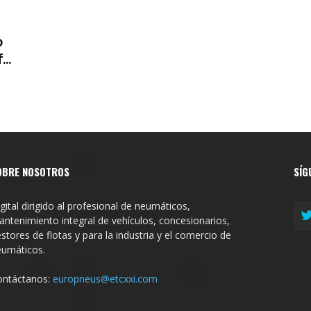
o
..
OBRE NOSOTROS
SÍG
gital dirigido al profesional de neumáticos,
ntenimiento integral de vehículos, concesionarios,
stores de flotas y para la industria y el comercio de
eumáticos.
ontáctanos:
europneus@etcxxi.com