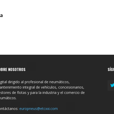
la
OBRE NOSOTROS
SÍG
gital dirigido al profesional de neumáticos,
ntenimiento integral de vehículos, concesionarios,
stores de flotas y para la industria y el comercio de
eumáticos.
ontáctanos:
europneus@etcxxi.com