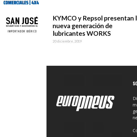
KYMCO y Repsol presentan 
nueva generación de
lubricantes WORKS
20 diciembre, 2019
S
Di
ma
ge
n
C