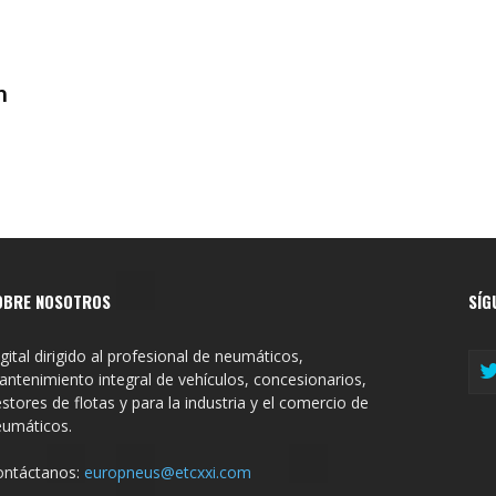
n
OBRE NOSOTROS
SÍG
gital dirigido al profesional de neumáticos,
ntenimiento integral de vehículos, concesionarios,
stores de flotas y para la industria y el comercio de
eumáticos.
ontáctanos:
europneus@etcxxi.com