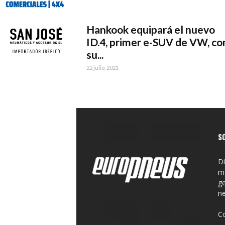
Hankook equipará el nuevo
ID.4, primer e-SUV de VW, co
su...
22 julio, 2021
S
Di
ma
ge
n
C