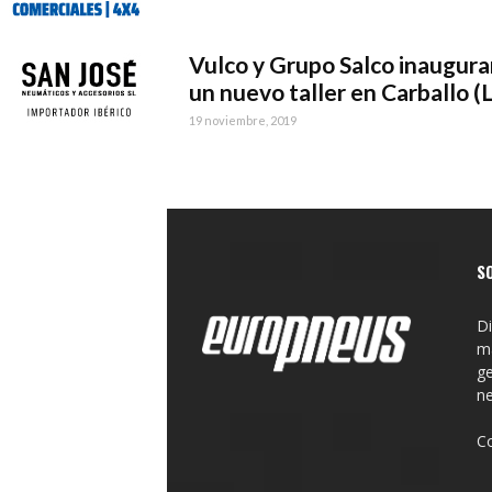
Vulco y Grupo Salco inaugur
un nuevo taller en Carballo (La
19 noviembre, 2019
S
Di
ma
ge
n
C