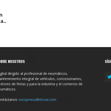
an
...
OBRE NOSOTROS
SÍG
gital dirigido al profesional de neumáticos,
ntenimiento integral de vehículos, concesionarios,
stores de flotas y para la industria y el comercio de
eumáticos.
ontáctanos:
europneus@etcxxi.com