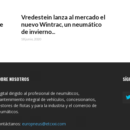
Vredestein lanza al mercado el
de
nuevo Wintrac, un neumático
de invierno...
18 junio, 2020
OBRE NOSOTROS
SÍG
gital dirigido al profesional de neumáticos,
ntenimiento integral de vehículos, concesionarios,
stores de flotas y para la industria y el comercio de
eumáticos.
ontáctanos:
europneus@etcxxi.com