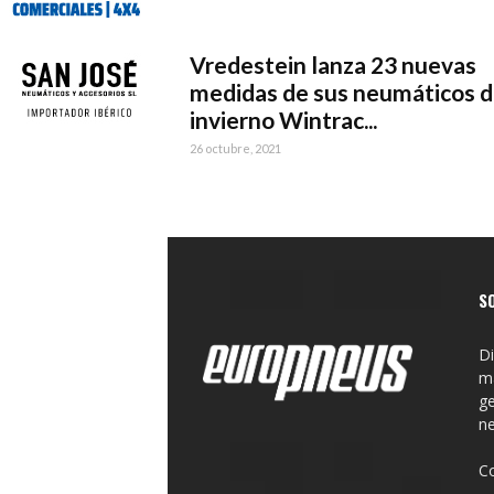
Vredestein lanza 23 nuevas
medidas de sus neumáticos 
invierno Wintrac...
26 octubre, 2021
S
Di
ma
ge
n
C