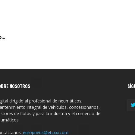
..
OBRE NOSOTROS
SÍG
gital dirigido al profesional de neumáticos,
ntenimiento integral de vehículos, concesionarios,
stores de flotas y para la industria y el comercio de
eumáticos.
ontáctanos:
europneus@etcxxi.com