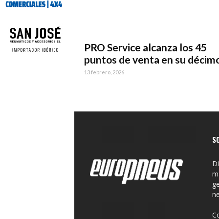
PRO Service alcanza los 45
puntos de venta en su décimo.
13 febrero, 2026
S
Di
ma
ge
n
C