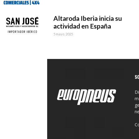
Altaroda Iberia inicia su
actividad en España
5 mayo, 2025
S
Di
ma
ge
n
C