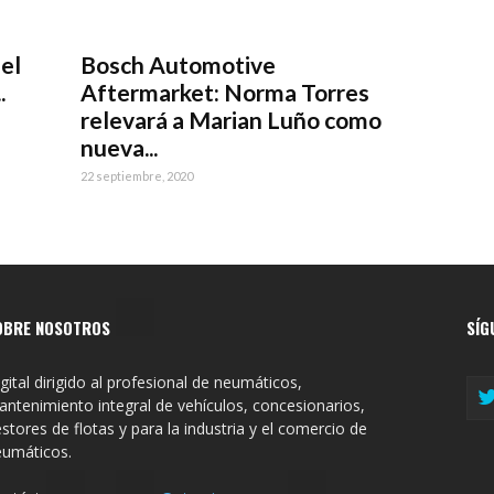
el
Bosch Automotive
.
Aftermarket: Norma Torres
relevará a Marian Luño como
nueva...
22 septiembre, 2020
OBRE NOSOTROS
SÍG
gital dirigido al profesional de neumáticos,
ntenimiento integral de vehículos, concesionarios,
stores de flotas y para la industria y el comercio de
eumáticos.