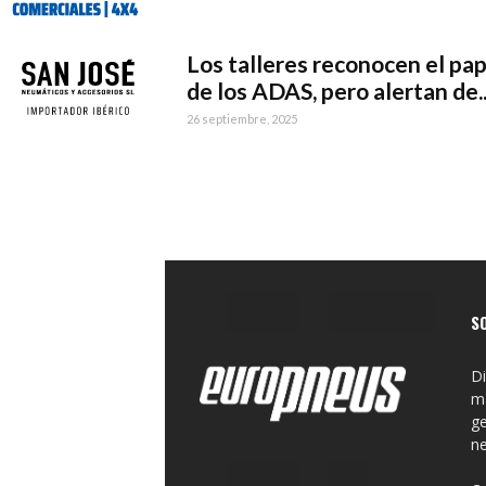
Los talleres reconocen el pap
de los ADAS, pero alertan de..
26 septiembre, 2025
S
Di
ma
ge
n