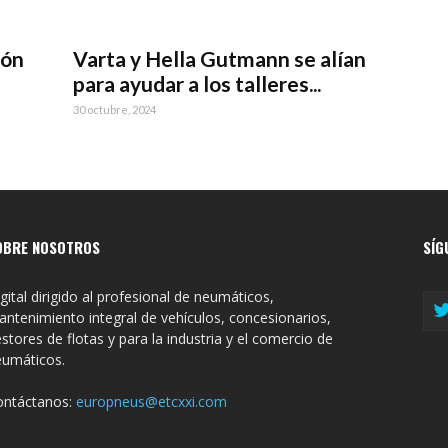
ión
Varta y Hella Gutmann se alían
para ayudar a los talleres...
30 octubre, 2024
OBRE NOSOTROS
SÍG
gital dirigido al profesional de neumáticos,
ntenimiento integral de vehículos, concesionarios,
stores de flotas y para la industria y el comercio de
eumáticos.
ontáctanos:
europneus@etcxxi.com