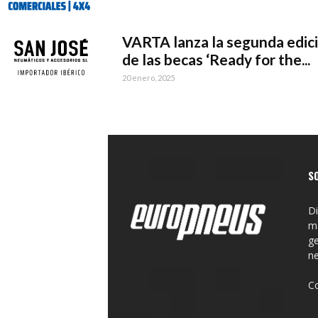
VARTA lanza la segunda edic
de las becas ‘Ready for the...
20 enero, 2025
S
Di
ma
ge
n
C