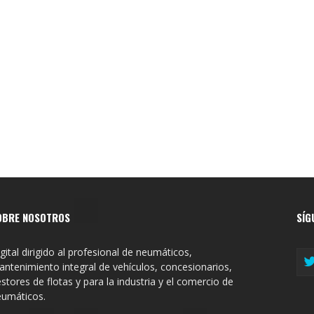
OBRE NOSOTROS
SÍG
gital dirigido al profesional de neumáticos,
ntenimiento integral de vehículos, concesionarios,
stores de flotas y para la industria y el comercio de
eumáticos.