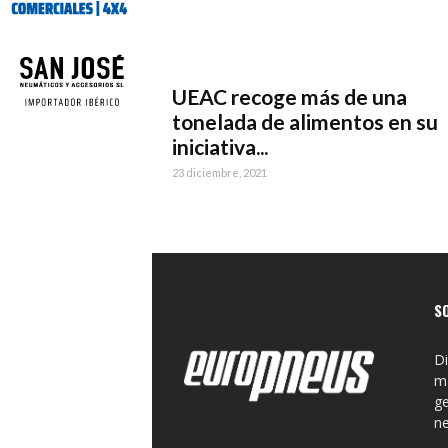
UEAC recoge más de una
tonelada de alimentos en su
iniciativa...
23 diciembre, 2021
S
Di
ma
ge
n