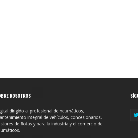
OBRE NOSOTROS
SÍG
gital dirigido al profesional de neumáticos,
ntenimiento integral de vehículos, concesionarios,
stores de flotas y para la industria y el comercio de
eumáticos.